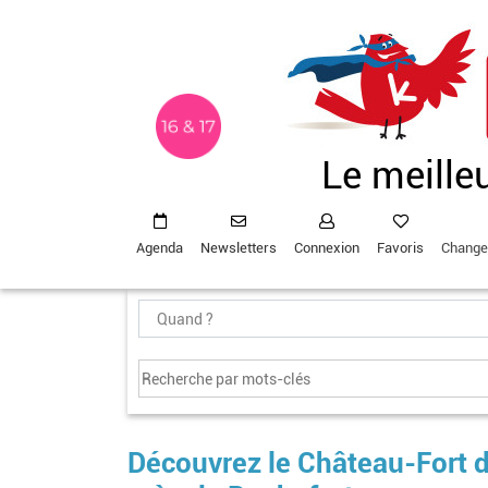
Aller
au
contenu
principal
Le meille
Agenda
Newsletters
Connexion
Favoris
Change
Découvrez le Château-Fort de