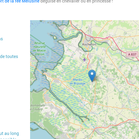
rt de la fée Mélusine
déguisé en chevalier ou en princesse !
Geolocalisation
ns
 de toutes
ut au long