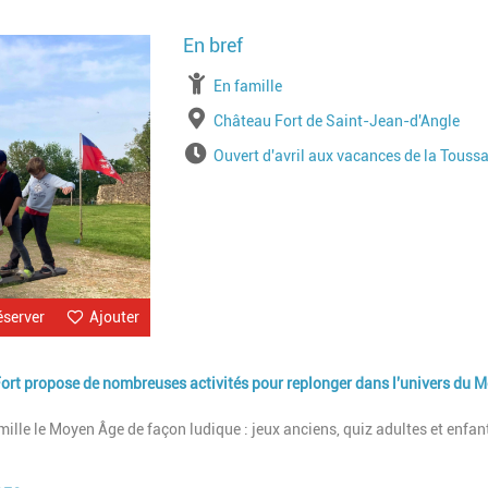
Image
à partir de
En famille
Lieu
Château Fort de Saint-Jean-d'Angle
Horaires
Ouvert d'avril aux vacances de la Toussa
éserver
Ajouter
Fort propose de nombreuses activités pour replonger dans l'univers du 
ille le Moyen Âge de façon ludique : jeux anciens, quiz adultes et enfant