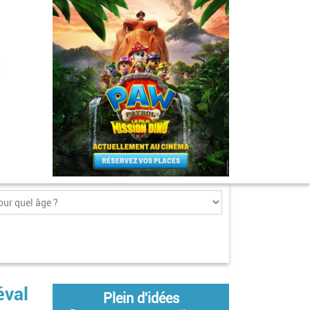
éval
Plein d'idées