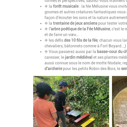
formes et perspectives, saurez-vous vraiment di
❈
la
forêt musicale
: la fée Mélusine vous invi
gnomes et autres créatures fantastiques vous a
façon d'écouter les sons et la nature autrement
❈
la
trentaine de jeux anciens
pour tester votre
❈
l
'arbre poétique de la Fée Mélusine
, c'est le
et de faire un vœu…
❈
les défis
des 10 fils de la fée
, chacun vous la
chevaliers, bâtonnets comme à Fort Boyard…,)
❈ Vous passerez aussi par
la
basse-cour du c
caresser, le
jardin médiéval
et ses plantes méd
aussi connue sous le nom de motte féodale, rep
d'archerie
pour les petits Robin des Bois, le
sen