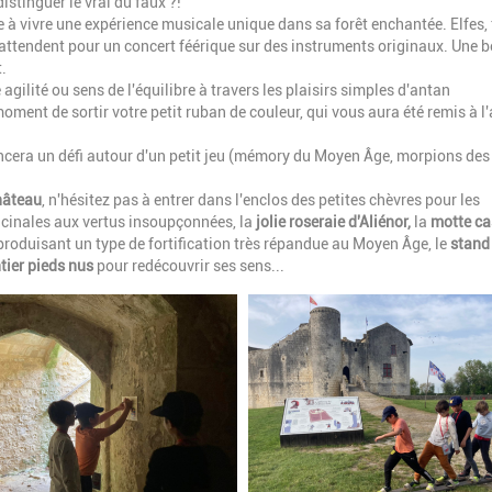
stinguer le vrai du faux ?!
te à vivre une expérience musicale unique dans sa forêt enchantée. Elfes, 
ttendent pour un concert féérique sur des instruments originaux. Une b
.
 agilité ou sens de l'équilibre à travers les plaisirs simples d'antan
 moment de sortir votre petit ruban de couleur, qui vous aura été remis à l'
ncera un défi autour d'un petit jeu (mémory du Moyen Âge, morpions des
hâteau
, n'hésitez pas à entrer dans l'enclos des petites chèvres pour les
icinales aux vertus insoupçonnées, la
jolie roseraie d'Aliénor,
la
motte ca
roduisant un type de fortification très répandue au Moyen Âge, le
stand
tier pieds nus
pour redécouvrir ses sens...