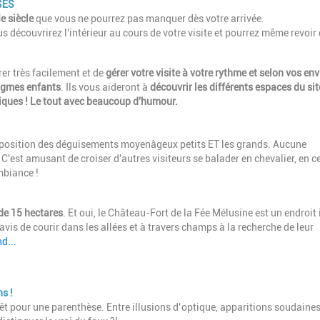
SES
e siècle
que vous ne pourrez pas manquer dès votre arrivée.
 découvrirez l'intérieur au cours de votre visite et pourrez même revoir
rer très facilement et de
gérer votre visite à votre rythme et selon vos env
nigmes enfants
. Ils vous aideront à
découvrir les différents espaces du sit
iques ! Le tout avec beaucoup d'humour.
disposition des déguisements moyenâgeux petits ET les grands. Aucune
. C'est amusant de croiser d'autres visiteurs se balader en chevalier, en c
mbiance !
de 15 hectares
. Et oui, le Château-Fort de la Fée Mélusine est un endroit 
avis de courir dans les allées et à travers champs à la recherche de leur
d...
ns !
êt pour une parenthèse. Entre illusions d’optique, apparitions soudaines