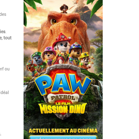
 des
ies
.
e, tout
erf ou
idéal
,