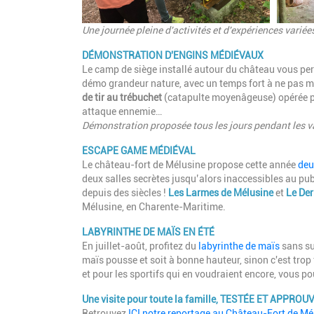
Une journée pleine d'activités et d'expériences varié
DÉMONSTRATION D'ENGINS MÉDIÉVAUX
Le camp de siège installé autour du château vous perm
démo grandeur nature, avec un temps fort à ne pas man
de tir au trébuchet
(catapulte moyenâgeuse) opérée pa
attaque ennemie…
Démonstration proposée tous les jours pendant les v
ESCAPE GAME MÉDIÉVAL
Le château-fort de Mélusine propose cette année
deu
deux salles secrètes jusqu’alors inaccessibles au pub
depuis des siècles !
Les Larmes de Mélusine
et
Le Der
Mélusine, en Charente-Maritime.
LABYRINTHE DE MAÏS EN ÉTÉ
En juillet-août, profitez du
labyrinthe de maïs
sans sup
maïs pousse et soit à bonne hauteur, sinon c'est trop f
et pour les sportifs qui en voudraient encore, vous p
Une visite pour toute la famille, TESTÉE ET APPROUVÉ
Retrouvez
ICI notre reportage au Château-Fort de Mé