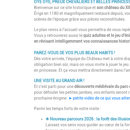
OYÉ OYÉ, PREUX CHEVALIERS ET BELLES PRINCES
Bienvenue sur ce site historique et
son château du XII
Érigé en 1180 et magnifiquement restauré depuis, vous
scènes de l'époque grâce aux pièces reconstituées.
Le plan remis à l'accueil vous permettra de vous repé
Vous y retrouverez aussi le
quiz adultes et le jeu d'é
en révisant intelligemment vos connaissances histor
PAREZ-VOUS DE VOS PLUS BEAUX HABITS !
Dès votre arrivée, l'équipe du Château met à votre 
obligation bien sûr, mais on vous invite à jouer le jeu
en princesse. Et ça vous mettra directement dans l'a
UNE VISITE AU GRAND AIR !
Et c'est parti pour une
découverte médiévale du parc 
pour défouler les petites jambes, vos enfants seront r
prochaine énigme.
➤ petite vidéo de ce qui vous atten
Parmi les temps forts de votre visite :
❈
Nouveau parcours 2026 :
la forêt des illusio
Laissez vos sens vous guider au cœur de la for