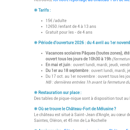
❊
Tarifs :
15€ /adulte
12€50 /enfant de 4 à 13 ans
Gratuit pour les - de 4 ans
❊
Période d'ouverture 2026 : du 4 avril au 1er nove
Vacances scolaires Pâques (toutes zones), été
ouvert tous les jours de 10h30 à 19h
(fermetur
En mai et juin
: ouvert lundi, mardi, jeudi, vend
Du 1er au 18 septembre
:
ouvert lundi, mardi, 
Du 17 oct. au 1er novembre : ouvert tous les j
NB : dernières entrées 1h avant la fermeture du
❊ Rest
auration sur place :
Des tables de pique-nique sont à disposition tout au l
❊
Où se trouve le Château-Fort de Mélusine ?
Le château est situé à Saint-Jean d'Angle, au cœur d
Saintes, Oléron, et 45 mn de La Rochelle