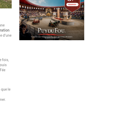
une
ration
e d'une
 fois,
fouis
 Fée
 que le
ner.