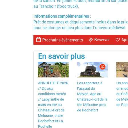
de la saison. En juillet et août, restauration sur place
au Tranchoir (food truck).
Informations complémentaires
Prêt de costumes et déguisements inclus dans le prix
pour se plonger un peu plus dans l'univers médiéval
Réserver
Ajo
Prochains événements
En savoir plus
ANNULE ÉTÉ 2026
Les reporters à
Un ann
// Dû aux
l'assaut du
en mod
conditions météo
Moyen-Âge au
au Châ
// Labyrinthe de
Château-Fort de la
de Mél
maïs en été au
fée Mélusine près
de Roc
Château-Fort de
de Rochefort
Mélusine, entre
Rochefort et La
Rochelle