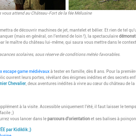
es vous attend au Château-Fort de la fée Mélusine
ettra de découvrir machines de jet, mantelet et bélier. Et rien de tel qu'
quer (mais en général, on l'entend de loin !), la spectaculaire
démonst
r le maître du château lui-même, qui saura vous mettre dans le context
acances scolaires, sous réserve de conditions météo favorables.
x escape game médiévaux
à tester en famille, dès 8 ans. Pour la première
lic ouvrent leurs portes, révélant des énigmes inédites et des secrets en
nier Chevalier
, deux aventures inédites à vivre au cœur du château de la
plément à la visite. Accessible uniquement l'été, il faut laisser le temps
acile ;)
ourrez vous lancer dans le
parcours d'orientation
et ses balises à poinçon
E par Kidiklik ;)
lusine