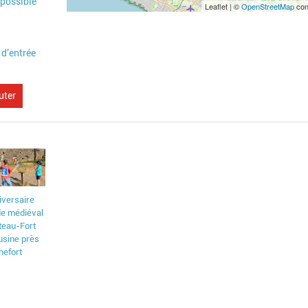
 possible
Leaflet | ©
OpenStreetMap
con
 d'entrée
uter
iversaire
e médiéval
teau-Fort
usine près
hefort