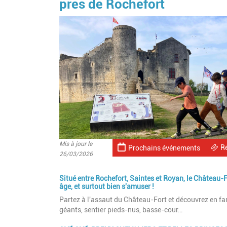
près de Rochefort
Mis à jour le
R
Prochains événements
26/03/2026
Situé entre Rochefort, Saintes et Royan, le Château-
âge, et surtout bien s'amuser !
Partez à l'assaut du Château-Fort et découvrez en fam
géants, sentier pieds-nus, basse-cour…