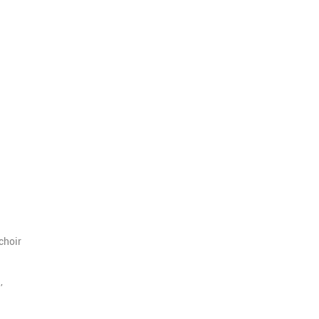
choir
,