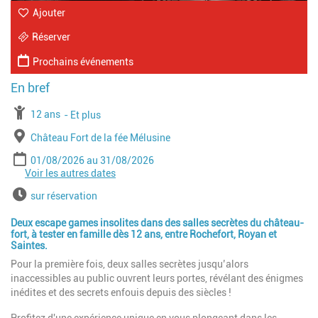
Ajouter
Réserver
Prochains événements
À partir de
12 ans
Jusqu'à l'age de
Et plus
Lieu
Château Fort de la fée Mélusine
Période
Date de début
Date de fin
01/08/2026
31/08/2026
Voir les autres dates
Date de début
Date de fin
01/09/2026
18/09/2026
Date de début
Date de fin
17/10/2026
01/11/2026
Horaires
sur réservation
Deux escape games insolites dans des salles secrètes du château-
fort, à tester en famille dès 12 ans, entre Rochefort, Royan et
Saintes.
Pour la première fois, deux salles secrètes jusqu’alors
inaccessibles au public ouvrent leurs portes, révélant des énigmes
inédites et des secrets enfouis depuis des siècles !