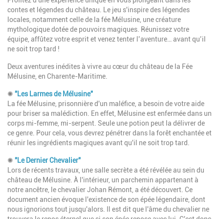
Profitez d'une expérience unique en vous plongeant dans les
contes et légendes du château.
Le jeu s'inspire des légendes
locales, notamment celle de la fée Mélusine, une créature
mythologique dotée de pouvoirs magiques.
Réunissez votre
équipe, affûtez votre esprit et venez tenter l’aventure… avant qu’il
ne soit trop tard !
Deux aventures inédites à vivre au cœur du château de la Fée
Mélusine, en Charente-Maritime.
✺
"Les Larmes de Mélusine"
La fée Mélusine, prisonnière d'un maléfice, a besoin de votre aide
pour briser sa malédiction. En effet, Mélusine est enfermée dans un
corps mi-femme, mi-serpent. Seule une potion peut la délivrer de
ce genre. Pour cela, vous devrez pénétrer dans la forêt enchantée et
réunir les ingrédients magiques avant qu'il ne soit trop tard.
✺
"Le Dernier Chevalier"
Lors de récents travaux, une salle secrète a été révélée au sein du
château de Mélusine. À l'intérieur, un parchemin appartenant à
notre ancêtre, le chevalier Johan Rémont, a été découvert. Ce
document ancien évoque l'existence de son épée légendaire, dont
nous ignorions tout jusqu'alors. Il est dit que l'âme du chevalier ne