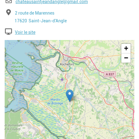
E-mail
chateausaintjeandangle@gmail.com
Adresse
2 route de Marennes
Code postal
Ville
17620
Saint-Jean-d'Angle
Voir le site
Geolocalisation
+
−