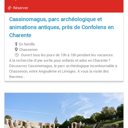
Réserver
Cassinomagus, parc archéologique et
animations antiques, près de Confolens en
Charente
En famille
Chassenon
Ouvert tous les jours de 10h à 18h pendant les vacances
À la recherche d'une sortie pour enfants et ados en Charente ?
scolaires (et jusqu'à 19h en juillet et août).
Découvrez Cassinomagus, le parc archéologique incontournable à
Chassenon, entre Angoulême et Limoges. À vous la visite des
thermes…