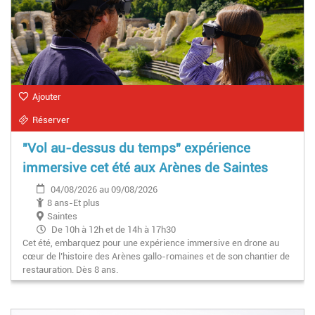
Ajouter
Réserver
"Vol au-dessus du temps" expérience
immersive cet été aux Arènes de Saintes
04/08/2026 au 09/08/2026
8 ans-Et plus
Saintes
De 10h à 12h et de 14h à 17h30
Cet été, embarquez pour une expérience immersive en drone au
cœur de l’histoire des Arènes gallo-romaines et de son chantier de
restauration. Dès 8 ans.