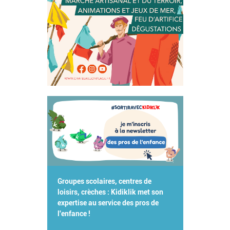
Groupes scolaires, centres de
loisirs, crèches : Kidiklik met son
expertise au service des pros de
l'enfance !