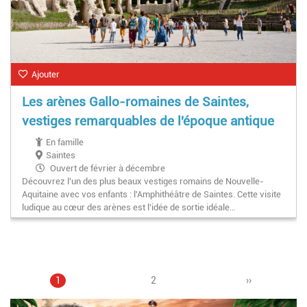
Ajouter
Les arènes Gallo-romaines de Saintes,
vestiges remarquables de l'époque antique
En famille
Saintes
Ouvert de février à décembre
Découvrez l'un des plus beaux vestiges romains de Nouvelle-
Aquitaine avec vos enfants : l'Amphithéâtre de Saintes. Cette visite
ludique au cœur des arènes est l'idée de sortie idéale…
Page
1
Page
2
Pagination
Page
››
courante
suivante