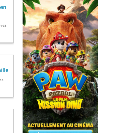
 en
uvez
ille
ies