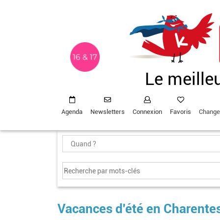
Aller
au
contenu
principal
Le meille
Agenda
Newsletters
Connexion
Favoris
Change
Vacances d'été en Charente