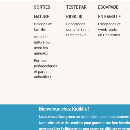
SORTIES
TESTÉ PAR
ESCAPADE
NATURE
KIDIKLIK
EN FAMILLE
Balades en
Reportages
Escapades et
famille
sur le terrain :
week-ends
tests et avis
en Charentes
Activités
nature ou
avec les
animaux
Fermes
pédagogiques
et parcs
animaliers
Bienvenue chez Kidiklik !
Nous vous dérangeons un petit instant pour nous assurer
Kidiklik Recrute
Qui es
Notre site utilise des cookies pour garantir son bon fonct
personnaliser l'affichage de nos pages ou diffuser et mesur