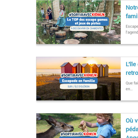
Notr
fami
Escape
l'agen
L'îl
retr
Que fai
en…
Où v
péda
Ang