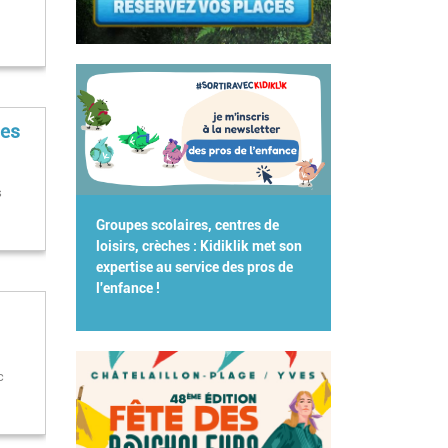
ces
s
Groupes scolaires, centres de
loisirs, crèches : Kidiklik met son
expertise au service des pros de
l'enfance !
c