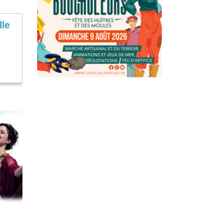
lle
…