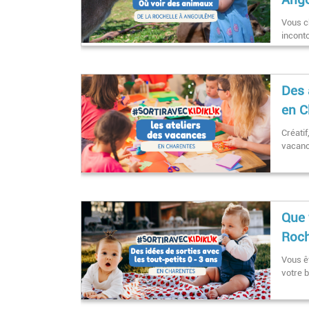
Vous c
incont
Des 
en C
Créatif
vacan
Que 
Roch
Vous ê
votre 