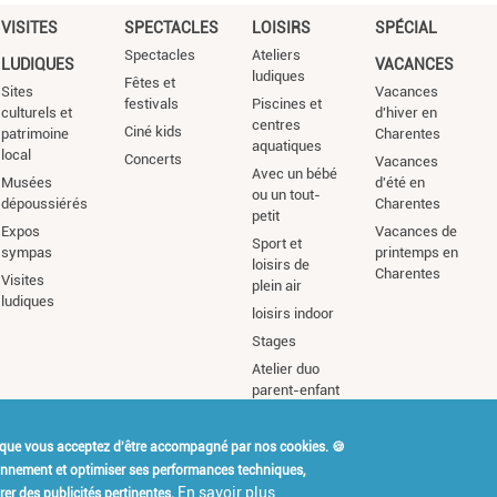
VISITES
SPECTACLES
LOISIRS
SPÉCIAL
Spectacles
Ateliers
LUDIQUES
VACANCES
ludiques
Fêtes et
Sites
Vacances
festivals
Piscines et
culturels et
d'hiver en
centres
Ciné kids
patrimoine
Charentes
aquatiques
local
Concerts
Vacances
Avec un bébé
Musées
d'été en
ou un tout-
dépoussiérés
Charentes
petit
Expos
Vacances de
Sport et
sympas
printemps en
loisirs de
Charentes
Visites
plein air
ludiques
loisirs indoor
Stages
Atelier duo
parent-enfant
 que vous acceptez d'être accompagné par nos cookies. 🍪
t Kidiklik ?
Contact
Mention
ionnement et optimiser ses performances techniques,
En savoir plus
er des publicités pertinentes.