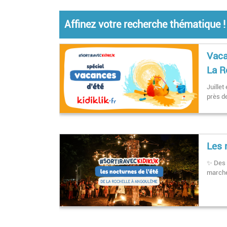
Affinez votre recherche thématique !
Vaca
La R
Juillet
près d
Les 
✨ Des e
march