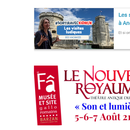
Les 
à A
Et si o