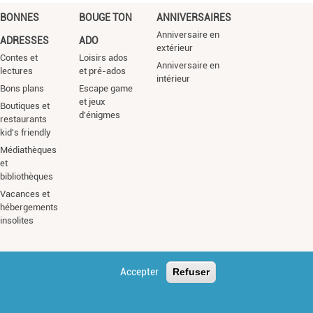
BONNES
BOUGE TON
ANNIVERSAIRES
Anniversaire en
ADRESSES
ADO
extérieur
Contes et
Loisirs ados
Anniversaire en
lectures
et pré-ados
intérieur
Bons plans
Escape game
et jeux
Boutiques et
d'énigmes
restaurants
kid's friendly
Médiathèques
et
bibliothèques
Vacances et
hébergements
insolites
Accepter
Refuser
s légales