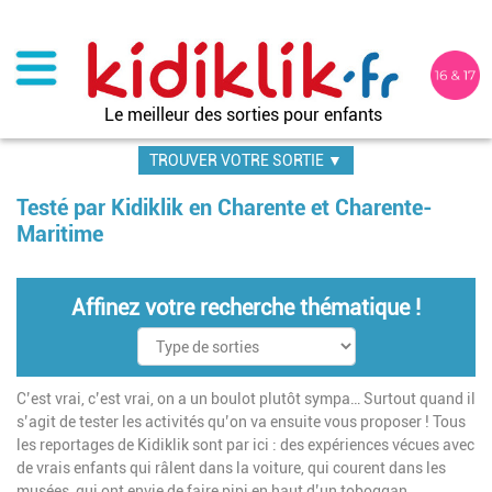
Aller
au
contenu
principal
Le meilleur des sorties pour enfants
TROUVER VOTRE SORTIE ▼
Testé par Kidiklik en Charente et Charente-
Maritime
Affinez votre recherche thématique !
C’est vrai, c’est vrai, on a un boulot plutôt sympa… Surtout quand il
s’agit de tester les activités qu’on va ensuite vous proposer ! Tous
les reportages de Kidiklik sont par ici : des expériences vécues avec
de vrais enfants qui râlent dans la voiture, qui courent dans les
musées, qui ont envie de faire pipi en haut d’un toboggan…