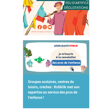
Groupes scolaires, centres de
loisirs, crèches : Kidiklik met son
expertise au service des pros de
l'enfance !