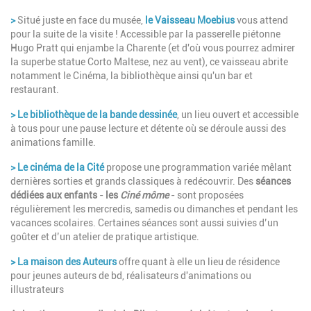
>
Situé juste en face du musée,
le
Vaisseau Moebius
vous attend
pour la suite de la visite ! Accessible par la passerelle piétonne
Hugo Pratt qui enjambe la Charente (et d'où vous pourrez admirer
la superbe statue Corto Maltese, nez au vent), ce vaisseau abrite
notamment le Cinéma, la bibliothèque ainsi qu'un bar et
restaurant.
>
Le bibliothèque de la bande dessinée
, un lieu ouvert et accessible
à tous pour une pause lecture et détente où se déroule aussi des
animations famille.
> Le
c
inéma de la Cité
propose une programmation variée mêlant
dernières sorties et grands classiques à redécouvrir. Des
séances
dédiées aux enfants
-
les
Ciné môme
- sont proposées
régulièrement les mercredis, samedis ou dimanches et pendant les
vacances scolaires. Certaines séances sont aussi suivies d’un
goûter et d’un atelier de pratique artistique.
>
La maison des Auteurs
offre quant à elle un lieu de résidence
pour jeunes auteurs de bd, réalisateurs d'animations ou
illustrateurs