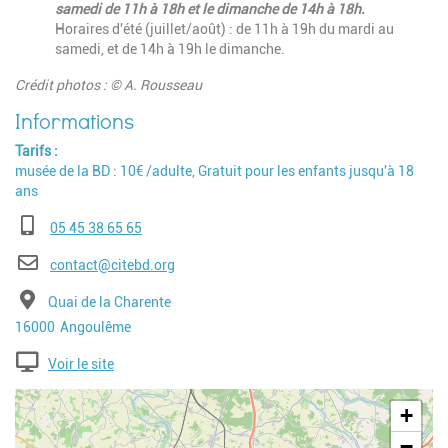
samedi de 11h à 18h et le dimanche de 14h à 18h.
Horaires d'été (juillet/août) : de 11h à 19h du mardi au
samedi, et de 14h à 19h le dimanche.
Crédit photos : © A. Rousseau
Tarifs
musée de la BD : 10€ /adulte, Gratuit pour les enfants jusqu'à 18
ans
Téléphone
05 45 38 65 65
E-mail
contact@citebd.org
Adresse
Quai de la Charente
Code postal
Ville
16000
Angoulême
Voir le site
Geolocalisation
+
−