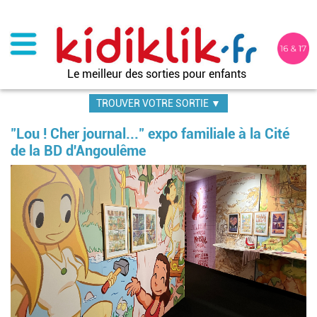
Aller
au
contenu
principal
Le meilleur des sorties pour enfants
TROUVER VOTRE SORTIE ▼
"Lou ! Cher journal..." expo familiale à la Cité
de la BD d'Angoulême
Im