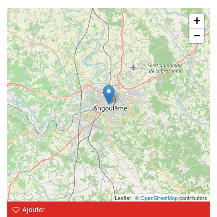
Geolocalisation
+
−
Leaflet | ©
OpenStreetMap
contributors
Ajouter