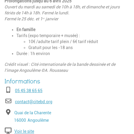
Prolongations jusqu'au 6 avril 2025
Ouvert du mardi au samedi de 10h à 18h, et dimanche et jours
fériés de 14h à 18h. Fermé le lundi.
Fermé le 25 déc. et 1ᵉʳ janvier
En famille
Tarifs (expo temporaire + musée) :
10€ /adulte tarif plein / 6€ tarif réduit
Gratuit pour les -18 ans
Durée : 1h environ
Crédit visuel : Cité internationale de la bande dessinée et de
l'image Angoulême ©A. Rousseau
Téléphone
05 45 38 65 65
E-mail
contact@citebd.org
Adresse
Quai de la Charente
Code postal
Ville
16000
Angoulême
Voir le site