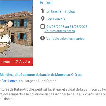
Image
À partir de
En famille
Jusqu'à l'age de
Et plus
Lieu
Fort Louvois
Période
Date de début
Date de fin
01/08/2026
31/08/2026
Voir les autres dates
Date de début
Date de fin
01/09/2026
30/09/2026
Date de début
Date de fin
01/10/2026
01/11/2026
Horaires
Variable selon les marées
Ajouter
ements
-Maritime, situé au cœur du bassin de Marennes-Oléron.
e
Fort Louvois
au large de l'île d'Oléron
ntures de Ratas-
trophe
, petit rat facétieux et soldat de la garnison du Fo
t, des remparts à la poudrière en passant par la halle aux vivres, sans ou
 du donjon.