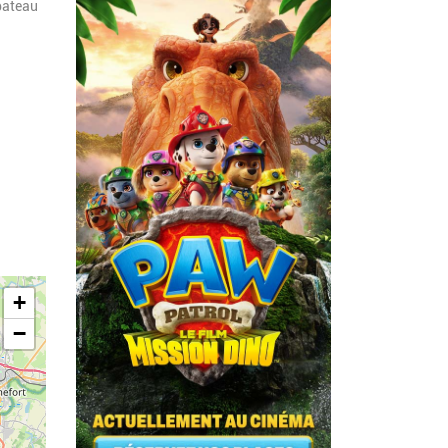
bateau
+
−