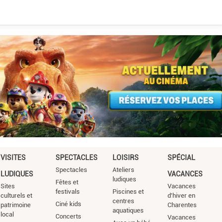
VISITES
SPECTACLES
LOISIRS
SPÉCIAL
Spectacles
Ateliers
LUDIQUES
VACANCES
ludiques
Fêtes et
Sites
Vacances
festivals
Piscines et
culturels et
d'hiver en
centres
Ciné kids
patrimoine
Charentes
aquatiques
local
Concerts
Vacances