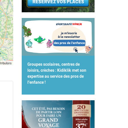
tributors
Groupes scolaires, centres de
loisirs, crèches : Kidiklik met son
expertise au service des pros de
l'enfance !