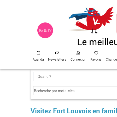
Aller
au
contenu
principal
Le meille
Agenda
Newsletters
Connexion
Favoris
Change
Visitez Fort Louvois en famil