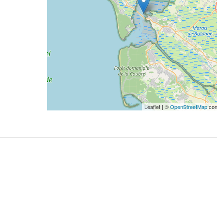
Leaflet | ©
OpenStreetMap
con