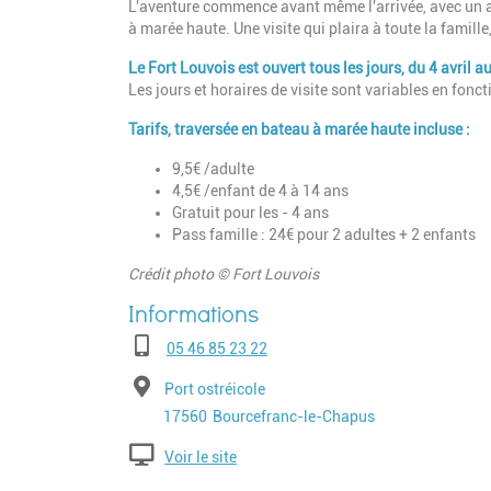
L'aventure commence avant même l'arrivée, avec un ac
à marée haute. Une visite qui plaira à toute la famil
Le Fort Louvois est ouvert tous les jours,
du 4 avril 
Les jours et horaires de visite sont variables en fonc
Tarifs, traversée en bateau à marée haute incluse :
9,5€ /adulte
4,5€ /enfant de 4 à 14 ans
Gratuit pour les - 4 ans
Pass famille : 24€ pour 2 adultes + 2 enfants
Crédit photo © Fort Louvois
Téléphone
05 46 85 23 22
Adresse
Port ostréicole
Code postal
Ville
17560
Bourcefranc-le-Chapus
Voir le site