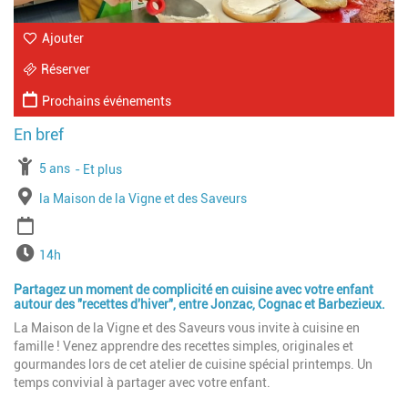
Ajouter
Réserver
Prochains événements
À partir de
5 ans
Jusqu'à l'age de
Et plus
Lieu
la Maison de la Vigne et des Saveurs
Période
Horaires
14h
Partagez un moment de complicité en cuisine avec votre enfant
autour des "recettes d'hiver", entre Jonzac, Cognac et Barbezieux.
La Maison de la Vigne et des Saveurs vous invite à cuisine en
famille ! Venez apprendre des recettes simples, originales et
gourmandes lors de cet atelier de cuisine spécial printemps. Un
temps convivial à partager avec votre enfant.