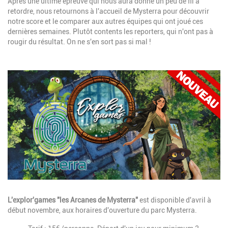
Description
Après une ultime épreuve qui nous aura donné un peu de fil à
retordre, nous retournons à l'accueil de Mysterra pour découvrir
notre score et le comparer aux autres équipes qui ont joué ces
dernières semaines. Plutôt contents les reporters, qui n'ont pas à
rougir du résultat. On ne s'en sort pas si mal !
Image
Description
L'explor'games "les Arcanes de Mysterra"
est disponible d'avril à
début novembre, aux horaires d'ouverture du parc Mysterra.