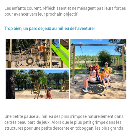
Les enfants courent, réfléchissent et ne ménagent pas leurs forces
pour avancer vers leur prochain objectif.
Trop bien, un parc de jeux au milieu de l'aventure !
Image
Description
Une petite pause au milieu des pins s'impose naturellement dans
ce très beau parc de jeux. Alors que le plus petit grimpe dans les
structures pour une petite descente en toboggan, les plus grands