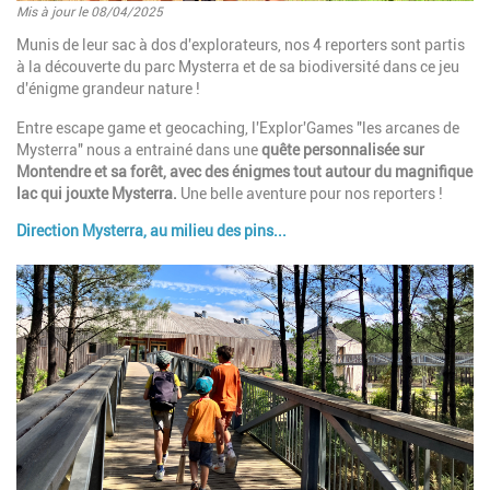
Mis à jour le 08/04/2025
Introduction
Munis de leur sac à dos d'explorateurs, nos 4 reporters sont partis
à la découverte du parc Mysterra et de sa biodiversité dans ce jeu
d'énigme grandeur nature !
Entre escape game et geocaching, l'Explor'Games "les arcanes de
Mysterra" nous a entrainé dans une
quête personnalisée sur
Montendre et sa forêt, avec des énigmes tout autour du magnifique
lac qui jouxte Mysterra.
Une belle aventure pour nos reporters !
Direction Mysterra, au milieu des pins...
Paragraphes
Image