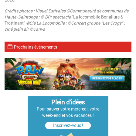
Crédits photos : Visuel Estivales ©Communauté de communes de
Haute-Saintonge ; © DR; spectacle
"La locomobile Bonallure &
Trottinant"
©Cie La Locomobile ; ©
Concert
groupe "Les Crogs"
;
ciné plein air ©Canva
Prochains événements
Plein d'idées
Pour sauver votre mercredi, votre
week-end et vos vacances !
Inscrivez-vous !