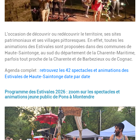
Description
L'occasion de découvrir ou redécouvrir le territoire, ses sites
patrimoniaux et ses villages pittoresques. En effet, toutes les
animations des Estivales sont proposées dans des communes de
Haute-Saintonge, au sud du département de la Charente-Maritime,
parfois tout proche de la Charente et de Barbezieux ou de Cognac.
Agenda complet :
retrouvez les 42 spectacles et animations des
Estivales de Haute-Saintonge date par date
Programme des Estivales 2026 : zoom sur les spectacles et
animations jeune public de Pons à Montendre
Image