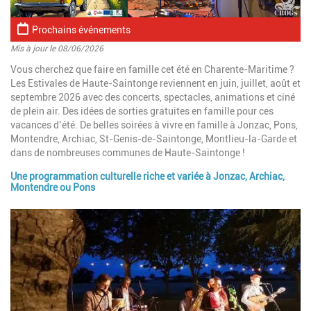
Prochains événements
Mis à jour le 08/06/2026
Introduction
Vous cherchez que faire en famille cet été en Charente-Maritime ?
Les Estivales de Haute-Saintonge reviennent en juin, juillet, août et
septembre 2026 avec des concerts, spectacles, animations et ciné
de plein air. Des idées de sorties gratuites en famille pour ces
vacances d’été. De belles soirées à vivre en famille à Jonzac, Pons,
Montendre, Archiac, St-Genis-de-Saintonge, Montlieu-la-Garde et
dans de nombreuses communes de Haute-Saintonge !
Une programmation culturelle riche et variée à Jonzac, Archiac,
Paragraphes
Montendre ou Pons
Image