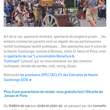
Description
Art de la rue, spectacle itinérant, spectacle de jonglerie pirate..., les
enfants comme les parents vont se régaler de ces performances
tantôt burlesques tantôt poétiques... Des spectacles aux 4 coins de
la Haute-Saintonge, comme à Mosnac, entre St Genis et Pons, avec
le
spectacle de rue "La locomobile Bonallure &
Trottinant"
(
photo
),
qui va vous emmener sur des chemins
loufoques, teintés de samba, rock, swing, blues…
Retrouvez
les prochains SPECTACLES des Estivales de Haute-
Saintonge 2026 ➤
Plus d'une quarantaine de rendez-vous gratuits tout l'été près de
Jonzac et Pons
Description
Du
théâtre de rue
aux
cinés en plein air
, en passant par les
concerts