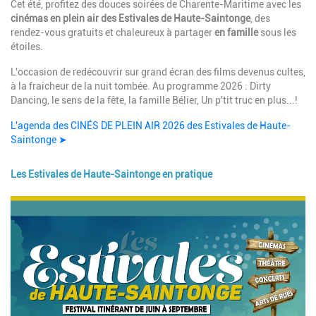
Description
Cet été, profitez des douces soirées de Charente-Maritime avec les
cinémas en plein air des Estivales de Haute-Saintonge
, des
rendez-vous gratuits et chaleureux à partager
en famille
sous les
étoiles.
L'occasion de redécouvrir sur grand écran des films devenus cultes,
à la fraicheur de la nuit tombée. Au programme 2026 : Dirty
Dancing, le sens de la fête, la famille Bélier, Un p'tit truc en plus...!
L'agenda des CINÉS DE PLEIN AIR 2026 des Estivales de Haute-
Saintonge ➤
Les Estivales de Haute-Saintonge en pratique
Image