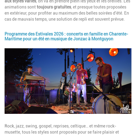
aux styles variés
, on va en prendre plein les yeux et les oreilles. Les
animations sont
toujours gratuites
, et presque toutes proposées
en extérieur, pour profiter au maximum des belles soirées d'été. En
cas de mauvais temps, une solution de repli est souvent prévue.
Programme des Estivales 2026 : concerts en famille en Charente-
Maritime pour un été en musique de Jonzac à Montguyon
Image
Description
Rock, jazz, swing, gospel, reprises, celtique… et même rock-
musette, tous les styles sont proposés pour se faire plaisir et