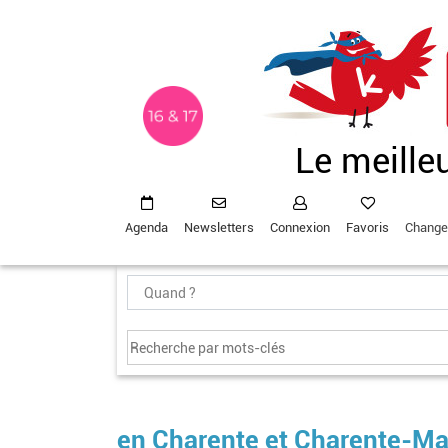
Aller
au
contenu
principal
Le meille
Agenda
Newsletters
Connexion
Favoris
Change
en Charente et Charente-Ma