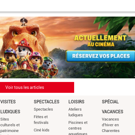
Voir tous les articles
VISITES
SPECTACLES
LOISIRS
SPÉCIAL
Spectacles
Ateliers
LUDIQUES
VACANCES
ludiques
Fêtes et
Sites
Vacances
festivals
Piscines et
culturels et
d'hiver en
centres
Ciné kids
patrimoine
Charentes
aquatiques