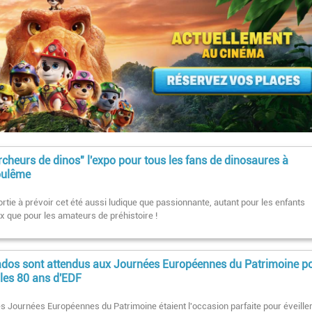
rcheurs de dinos" l'expo pour tous les fans de dinosaures à
ulême
rtie à prévoir cet été aussi ludique que passionnante, autant pour les enfants
x que pour les amateurs de préhistoire !
ados sont attendus aux Journées Européennes du Patrimoine p
 les 80 ans d'EDF
les Journées Européennes du Patrimoine étaient l'occasion parfaite pour éveiller