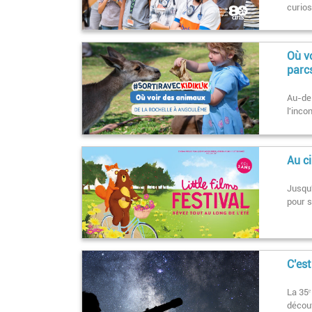
curios
Où v
parc
Au-de
l'inco
Au ci
Jusqu'
pour 
C'est
La 35ᵉ
découv