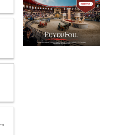
s
 en