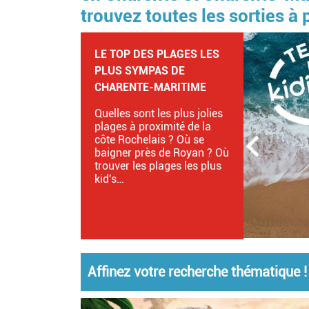
trouvez toutes les sorties à
NE MANQUEZ PAS LA FÊTE
DES BOUCHOLEURS À
CHÂTELAILLON-PLAGE
Entre La Rochelle et
Rochefort, venez profiter de
cette grande fête populaire
sur la mer, qui sera clôturée
par un superbe feu
d'artifice !
Affinez votre recherche thématique !