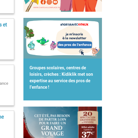
s et
Groupes scolaires, centres de
loisirs, crèches : Kidiklik met son
expertise au service des pros de
rance
l'enfance !
me