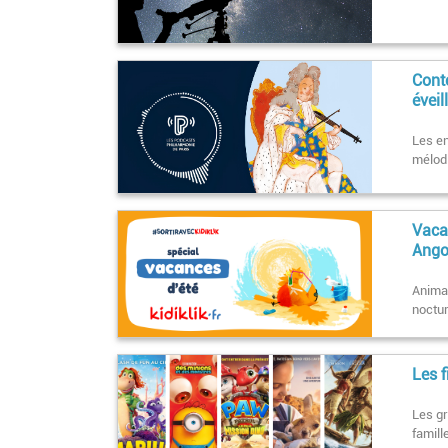
Cont
éveil
Les en
mélodi
Vacan
Ango
Animat
noctur
Les 
Les g
famill