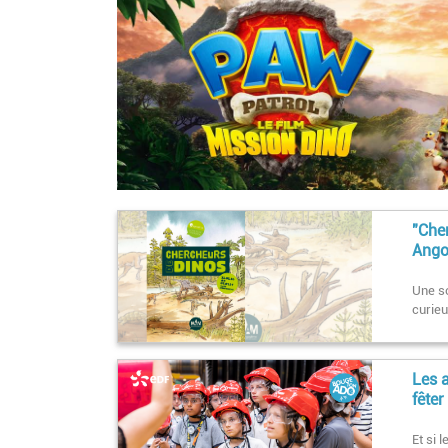
"Che
Ango
Une so
curieu
Les 
fêter
Et si 