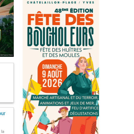
our
 la